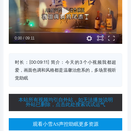
时长：[00:09:11] 简介：今天的3个小视频我都超
爱，画面色调和风格都是温馨治愈系的，多场景视听
觉助眠
本站所有视频均引自外站，如无法播放说明
外站已删除，点击此处搜索试试运气
观看小雪AS声控助眠更多资源