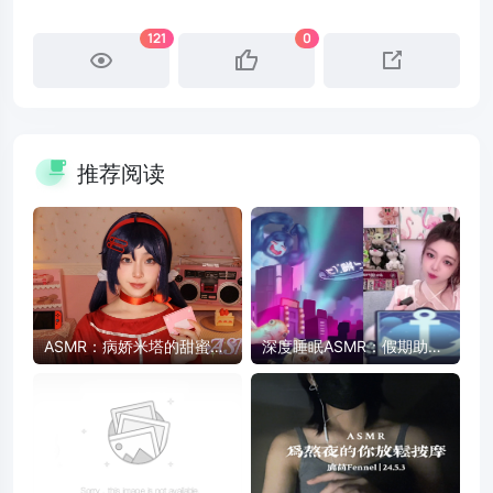
121
0
推荐阅读
ASMR：病娇米塔的甜蜜陪
深度睡眠ASMR：假期助眠
伴 - 药片、卡带、护肤品触
放松，快速入睡
发音