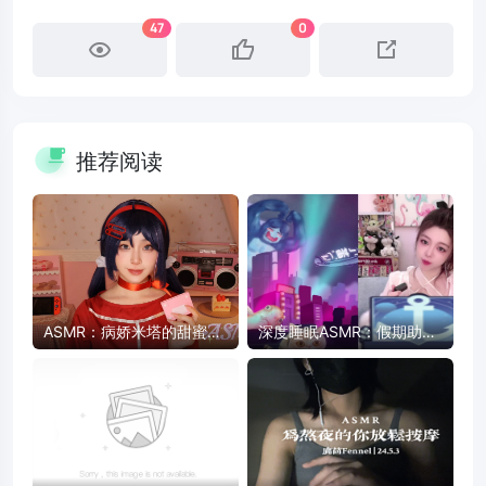
47
0
推荐阅读
ASMR：病娇米塔的甜蜜陪
深度睡眠ASMR：假期助眠
伴 - 药片、卡带、护肤品触
放松，快速入睡
发音