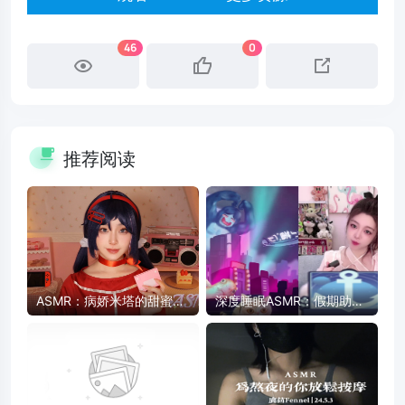
46
0
推荐阅读
ASMR：病娇米塔的甜蜜陪
深度睡眠ASMR：假期助眠
伴 - 药片、卡带、护肤品触
放松，快速入睡
发音