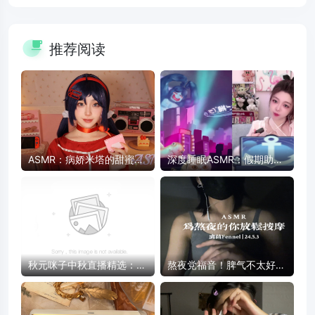
推荐阅读
ASMR：病娇米塔的甜蜜陪
深度睡眠ASMR：假期助眠
伴 - 药片、卡带、护肤品触
放松，快速入睡
发音
秋元咪子中秋直播精选：治
熬夜党福音！脾气不太好的
愈陪伴，精彩回放
朋友给你放松按摩 | 视觉剧
情向ASMR