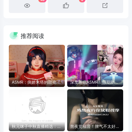
推荐阅读
ASMR：病娇米塔的甜蜜陪
深度睡眠ASMR：假期助眠
伴 - 药片、卡带、护肤品触
放松，快速入睡
发音
秋元咪子中秋直播精选：治
熬夜党福音！脾气不太好的