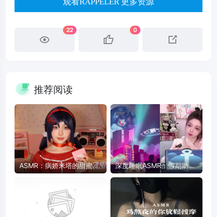
观看RAPPELER 更多资源
22
0
推荐阅读
ASMR：病娇米塔的甜蜜陪
深度睡眠ASMR：假期助眠
伴 - 药片、卡带、护肤品触
放松，快速入睡
发音