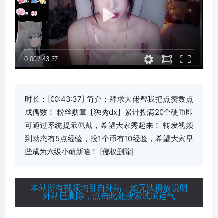
时长：[00:43:37] 简介：拜求大佬帮我把点赞数点
成偶数！ 粉丝勋章【独秀dx】累计投满20个硬币即
可通过系统提示佩戴，希望大家秀起来！ 转发视频
到动态有5点经验，投1个币有10经验，希望大家早
些成为六级小萌新哈！ [侵权删除]
本站所有视频均引自外站，如无法播放说明
外站已删除，点击此处搜索试试运气