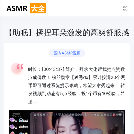
【助眠】揉捏耳朵激发的高爽舒服感
国内ASMR视频
时长：[00:43:37] 简介：拜求大佬帮我把点赞数
点成偶数！ 粉丝勋章【独秀dx】累计投满20个硬
币即可通过系统提示佩戴，希望大家秀起来！ 转
发视频到动态有5点经验，投1个币有10经验，希
望 ...