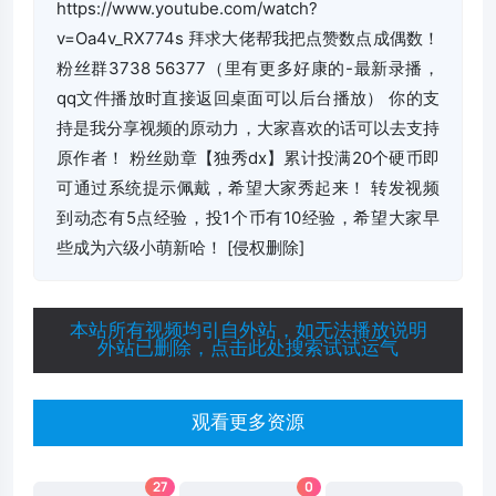
https://www.youtube.com/watch?
v=Oa4v_RX774s 拜求大佬帮我把点赞数点成偶数！
粉丝群3738 56377（里有更多好康的-最新录播，
qq文件播放时直接返回桌面可以后台播放） 你的支
持是我分享视频的原动力，大家喜欢的话可以去支持
原作者！ 粉丝勋章【独秀dx】累计投满20个硬币即
可通过系统提示佩戴，希望大家秀起来！ 转发视频
到动态有5点经验，投1个币有10经验，希望大家早
些成为六级小萌新哈！ [侵权删除]
本站所有视频均引自外站，如无法播放说明
外站已删除，点击此处搜索试试运气
观看更多资源
27
0