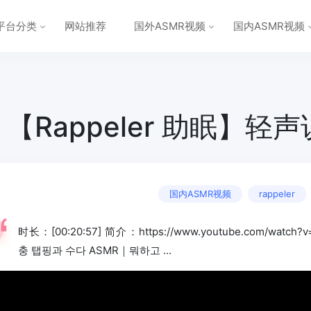
平台分类
网站推荐
国外ASMR视频
国内ASMR视频
【Rappeler 助眠】轻
国内ASMR视频
rappeler
时长：[00:20:57] 简介：https://www.youtube.com/watch?
충 탭핑과 수다 ASMR｜뭐하고 ...