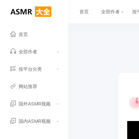
首页
全部作者
按
首页
全部作者
按平台分类
网站推荐
国外ASMR视频
国内ASMR视频