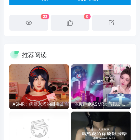
23
0
推荐阅读
ASMR：病娇米塔的甜蜜陪
深度睡眠ASMR：假期助眠
伴 - 药片、卡带、护肤品触
放松，快速入睡
发音