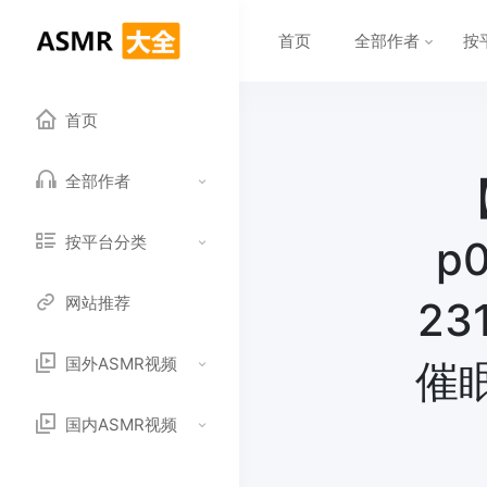
首页
全部作者
按
首页
全部作者
按平台分类
p
网站推荐
23
国外ASMR视频
催
国内ASMR视频