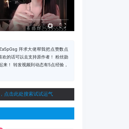
v=8kumZa5pGsg 拜求大佬帮我把点赞数点
大家喜欢的话可以去支持原作者！ 粉丝勋
起来！ 转发视频到动态有5点经验，
，点击此处搜索试试运气