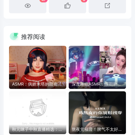
推荐阅读
ASMR：病娇米塔的甜蜜陪
深度睡眠ASMR：假期助眠
伴 - 药片、卡带、护肤品触
放松，快速入睡
发音
秋元咪子中秋直播精选：治
熬夜党福音！脾气不太好的