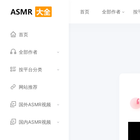
首页
全部作者
按
首页
全部作者
按平台分类
网站推荐
国外ASMR视频
国内ASMR视频