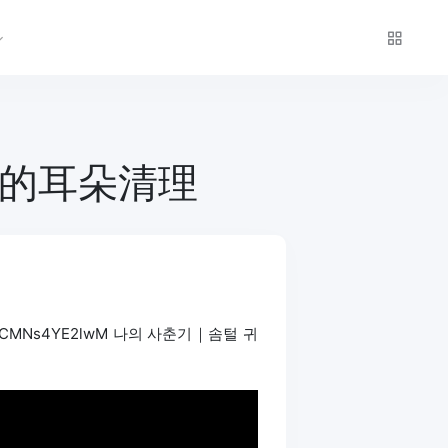
温柔的耳朵清理
ch?v=CMNs4YE2lwM 나의 사춘기｜솜털 귀