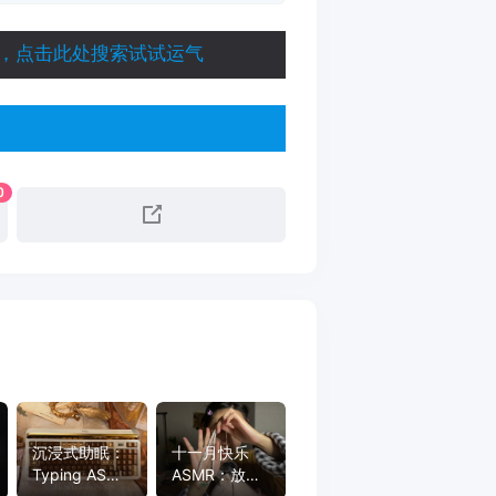
，点击此处搜索试试运气
0
沉浸式助眠：
十一月快乐
Typing ASMR
ASMR：放松