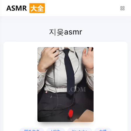
지읒asmr