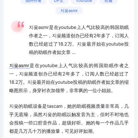
国外作者
UP主
Youtube
在播
지읒asmr
지읒asmr是在youtube上人气比较高的韩国助眠
作者之一，지읒频道创办已经有2年多了，订阅人
数已经超过了18.2万。지읒最开始在youtube投
稿的助眠作者如文章 ...
지읒asmr
是在youtube上人气比较高的韩国助眠作者之
一，지읒频道创办已经有2年多了，订阅人数已经超过了
18.2万。지읒最开始在youtube投稿的助眠作者如文章的缩
略图所示，身穿衬衣加领带，非常飒的一位小姐姐。
지읒的助眠设备是tascam，她的助眠视频质量非常高，几
乎无底噪，虽然지읒的助眠以触发音为主，但时不时地也
会投稿一些口腔音作品，超级好听。她的每一个作品几乎
都是几万几十万的播放量，可见好评如潮。