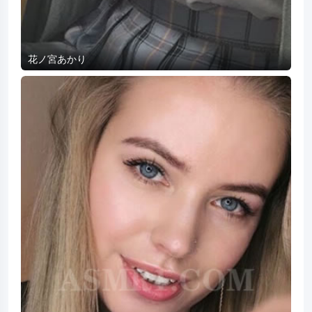
花ノ宮あかり