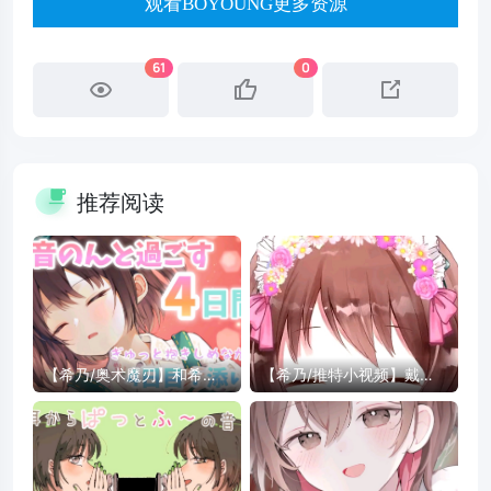
观看BOYOUNG更多资源
61
0
推荐阅读
【希乃/奥术魔刃】和希乃
【希乃/推特小视频】戴戴
度过的第四天【Day4.近距
戴戴上了可爱的的发箍
离陪睡】